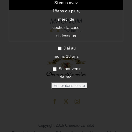
Si vous avez
18ans ou plus,
merci de
MAGNUM
cocher la case
42,00
€
TVA incluse
si dessous
J'ai au
moins 18 ans
Se souvenir
de moi
Copyright 2016 Chereau-Lamblot