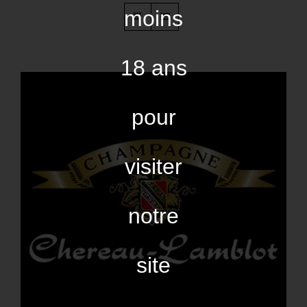
moins
18 ans
pour
visiter
notre
site