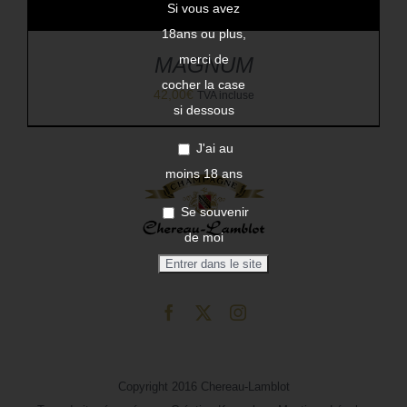
Si vous avez
18ans ou plus,
merci de
MAGNUM
cocher la case
42,00
€
TVA incluse
si dessous
J'ai au
moins 18 ans
Se souvenir
de moi
Copyright 2016 Chereau-Lamblot