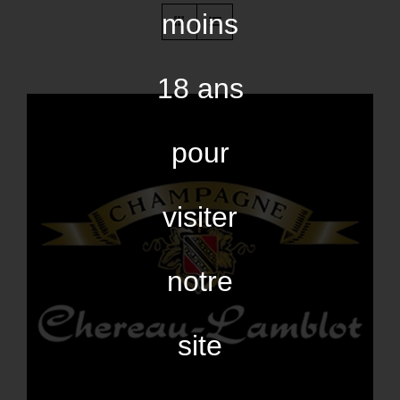
moins
18 ans
pour
visiter
notre
site