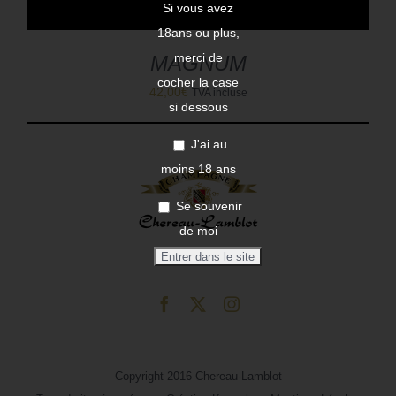
Si vous avez
18ans ou plus,
merci de
MAGNUM
cocher la case
42,00
€
TVA incluse
si dessous
J'ai au
moins 18 ans
Se souvenir
de moi
Copyright 2016 Chereau-Lamblot