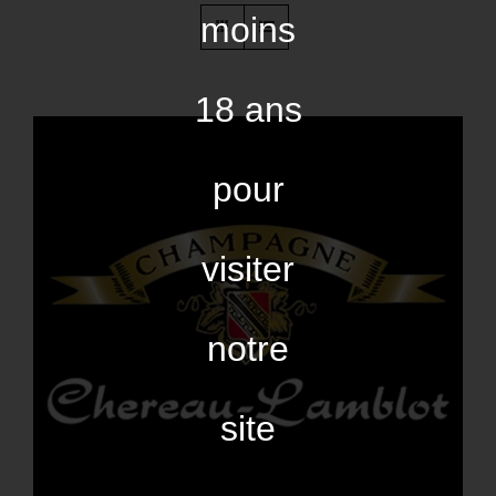
moins
18 ans
pour
visiter
notre
site