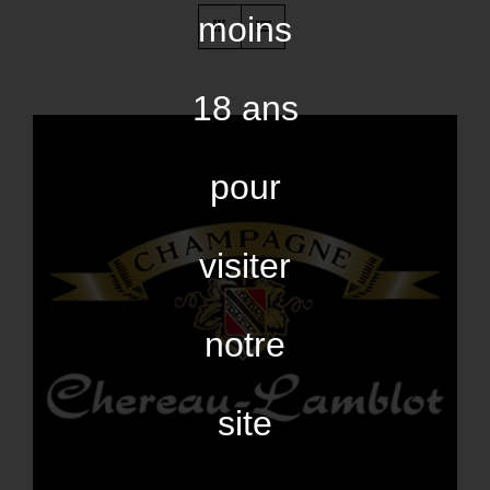
moins
18 ans
pour
visiter
notre
site