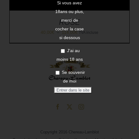
Si vous avez
18ans ou plus,
merci de
ROSE
cocher la case
Plage
40,00
€
–
114,00
€
TVA incluse
si dessous
de
prix :
J'ai au
40,00€
moins 18 ans
à
Se souvenir
114,00€
de moi
Copyright 2016 Chereau-Lamblot