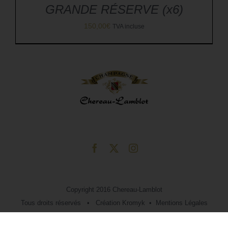
GRANDE RÉSERVE (x6)
150,00
€
TVA incluse
Copyright 2016 Chereau-Lamblot
Tous droits réservés • Création
Kromyk
•
Mentions Légales