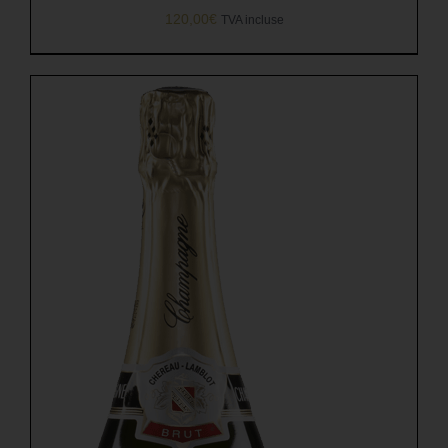
120,00
€
TVA incluse