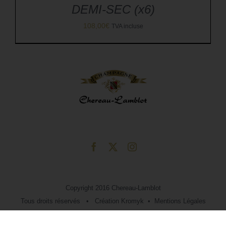
DEMI-SEC (x6)
108,00
€
TVA incluse
Copyright 2016 Chereau-Lamblot
Tous droits réservés • Création
Kromyk
•
Mentions Légales