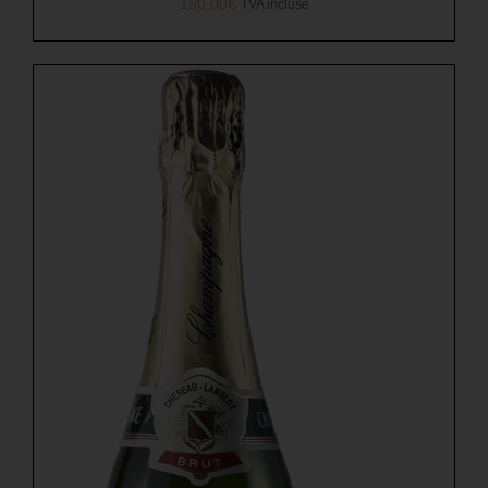
150,00
€
TVA incluse