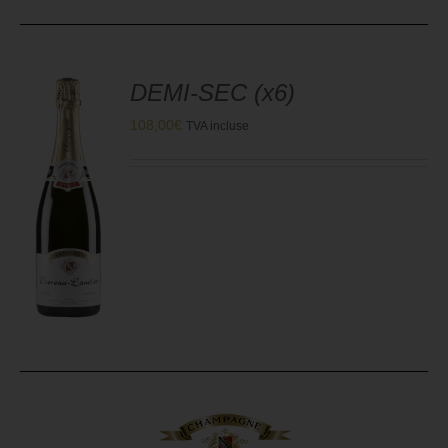
DEMI-SEC (x6)
108,00
€
TVA incluse
R
S