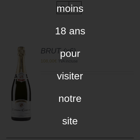
moins
18 ans
BRUT (x6)
pour
108,00
€
TVA incluse
visiter
R
notre
S
site