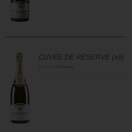
CUVÉE DE RÉSERVE (x6)
126,00
€
TVA incluse
R
S