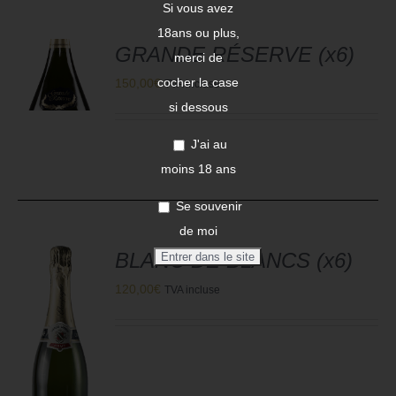
Si vous avez
18ans ou plus,
R
GRANDE RÉSERVE (x6)
merci de
cocher la case
150,00
€
TVA incluse
si dessous
S
J'ai au
moins 18 ans
Se souvenir
de moi
BLANC DE BLANCS (x6)
120,00
€
TVA incluse
R
S