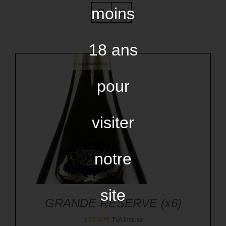
moins
18 ans
pour
visiter
notre
site
GRANDE RÉSERVE (x6)
150,00
€
TVA incluse