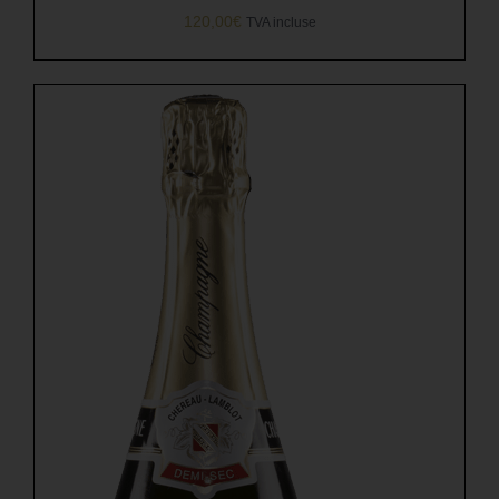
120,00
€
TVA incluse