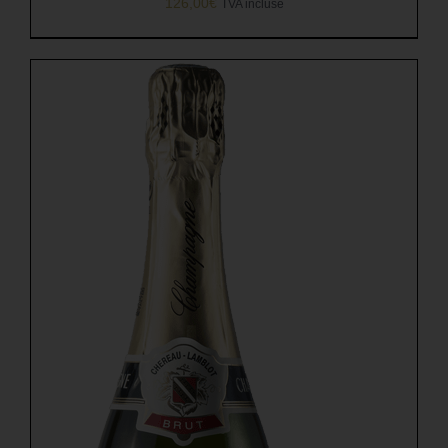
126,00
€
TVA incluse