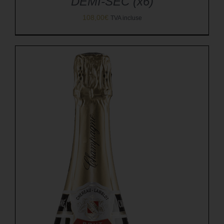
DEMI-SEC (x6)
108,00
€
TVA incluse