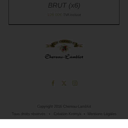
BRUT (x6)
108,00
€
TVA incluse
Copyright 2016 Chereau-Lamblot
Tous droits réservés • Création
Kromyk
•
Mentions Légales