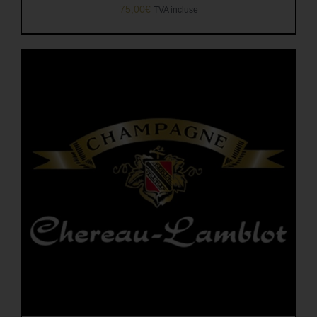
75,00
€
TVA incluse