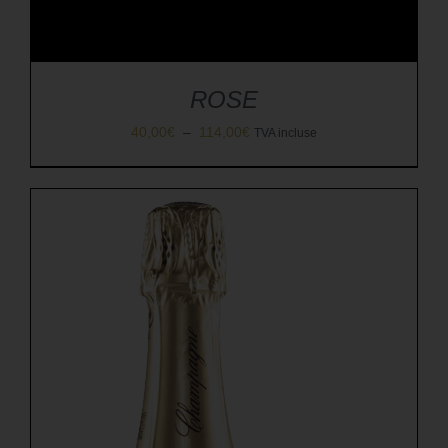
ROSE
Plage
40,00
€
–
114,00
€
TVA incluse
de
prix :
40,00€
à
114,00€