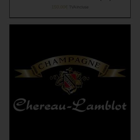
150,00
€
TVA incluse