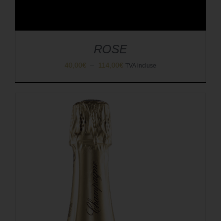
ROSE
Plage
40,00
€
–
114,00
€
TVA incluse
de
prix :
40,00€
à
114,00€