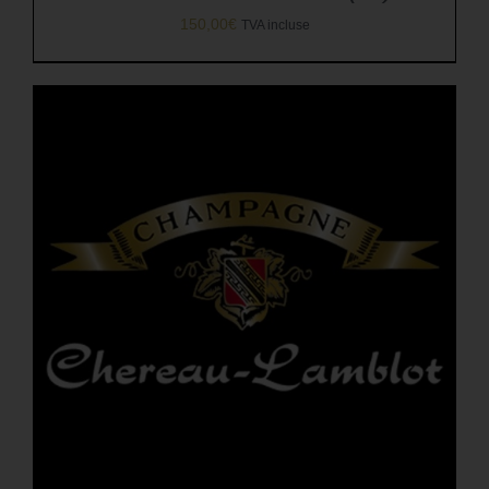
150,00
€
TVA incluse