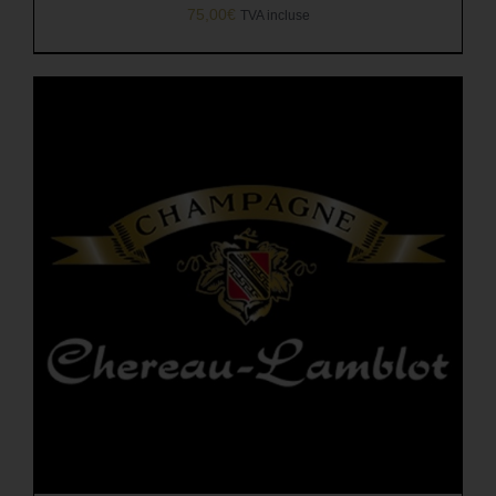
75,00
€
TVA incluse