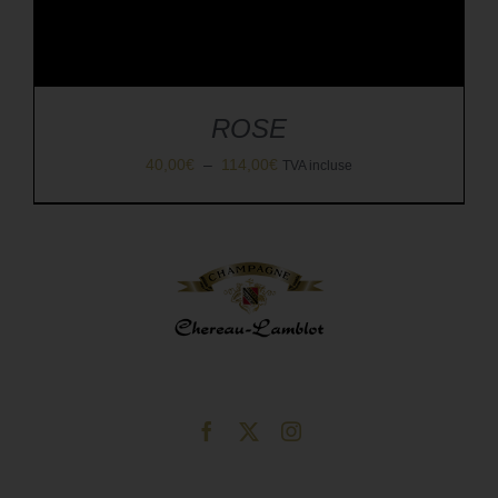
ROSE
Plage
40,00
€
–
114,00
€
TVA incluse
de
prix :
40,00€
à
114,00€