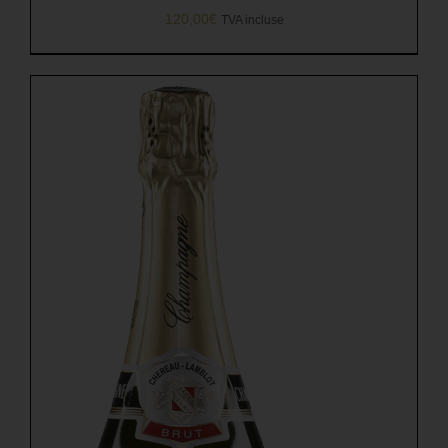
120,00
€
TVA incluse