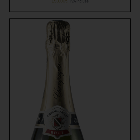
150,00
€
TVA incluse