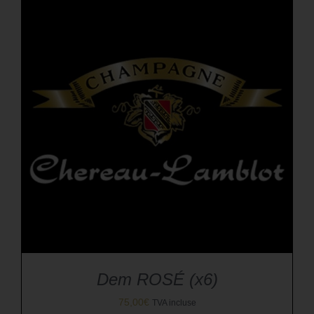
Dem ROSÉ (x6)
75,00
€
TVA incluse