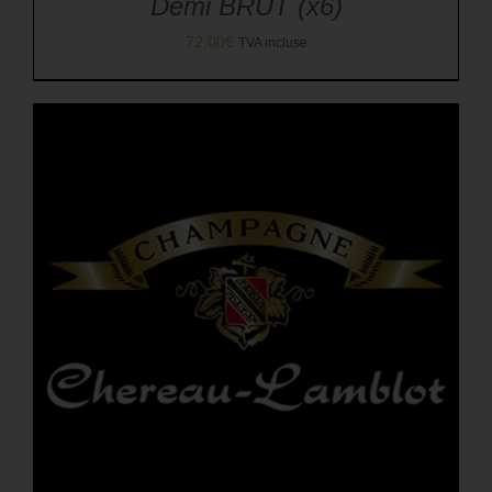
Demi BRUT (x6)
72,00
€
TVA incluse