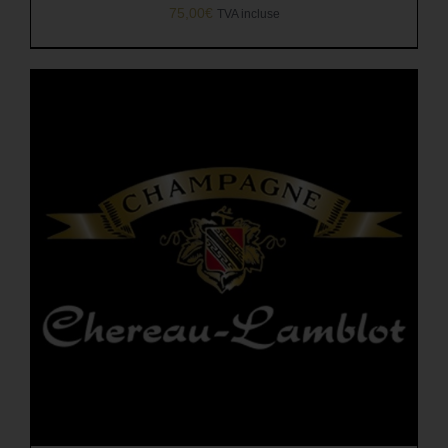
75,00
€
TVA incluse