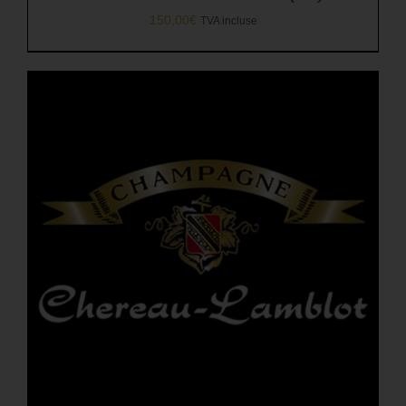
150,00
€
TVA incluse