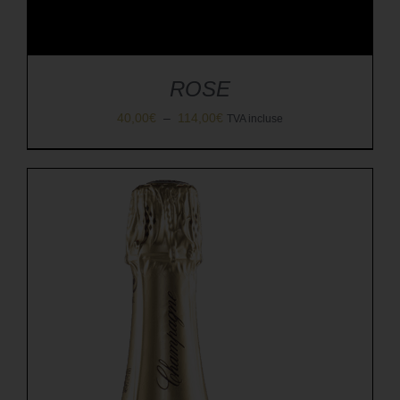
ROSE
Plage
40,00
€
–
114,00
€
TVA incluse
de
prix :
40,00€
à
114,00€