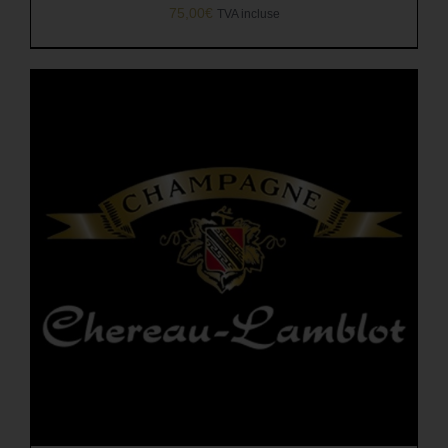
75,00
€
TVA incluse