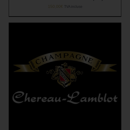
150,00
€
TVA incluse