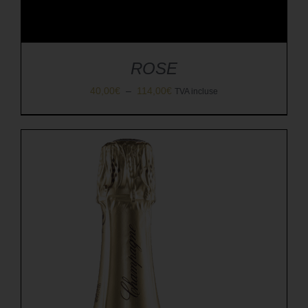
ROSE
Plage
40,00
€
–
114,00
€
TVA incluse
de
prix :
40,00€
à
114,00€