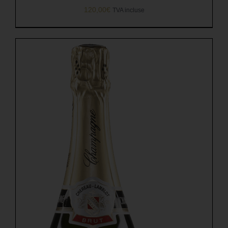
120,00
€
TVA incluse