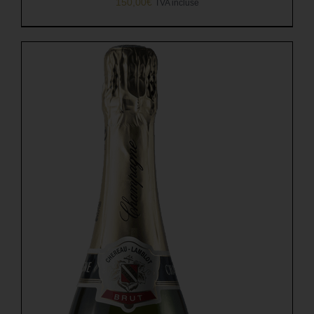
150,00
€
TVA incluse