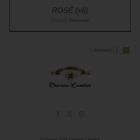
ROSÉ (x6)
120,00
€
TVA incluse
Précédent
1
2
Copyright 2016 Chereau-Lamblot