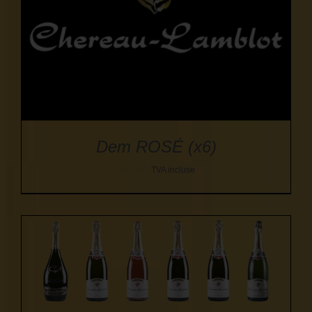
Dem ROSÉ (x6)
75,00
€
TVA incluse