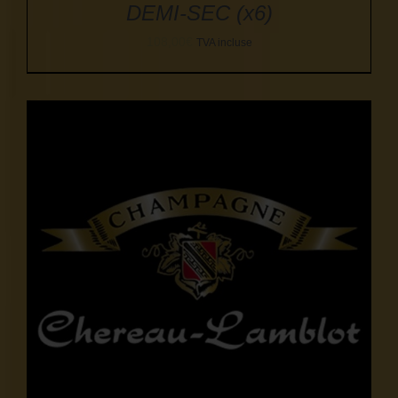
DEMI-SEC (x6)
108,00
€
TVA incluse