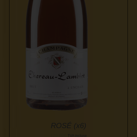
ROSÉ (x6)
120,00
€
TVA incluse