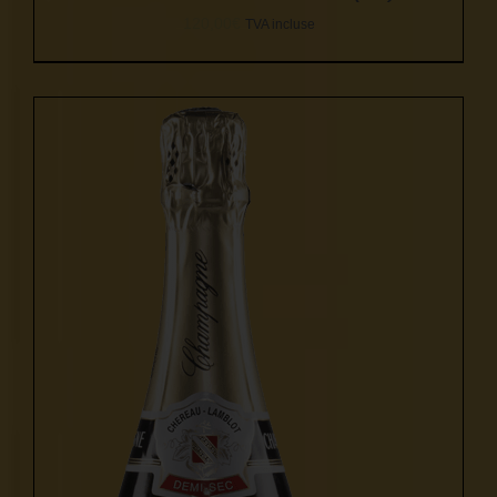
120,00
€
TVA incluse