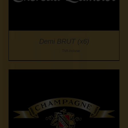
Demi BRUT (x6)
72,00
€
TVA incluse